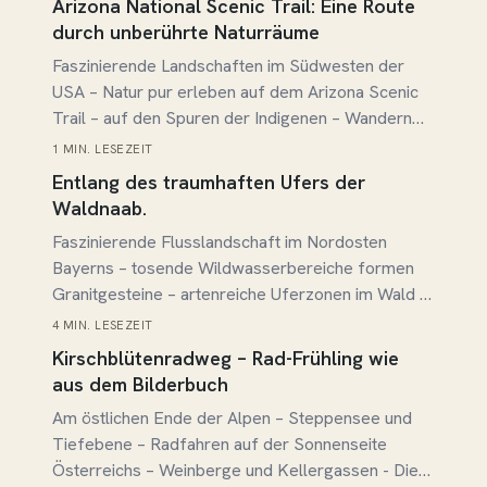
Arizona National Scenic Trail: Eine Route
durch unberührte Naturräume
Faszinierende Landschaften im Südwesten der
USA – Natur pur erleben auf dem Arizona Scenic
Trail – auf den Spuren der Indigenen – Wandern
auf jedem Level
1 MIN. LESEZEIT
Beitrag lesen →
Entlang des traumhaften Ufers der
Waldnaab.
Faszinierende Flusslandschaft im Nordosten
Bayerns – tosende Wildwasserbereiche formen
Granitgesteine – artenreiche Uferzonen im Wald –
Entdeckungen am Boden: Myxomyceten
4 MIN. LESEZEIT
Beitrag lesen →
Kirschblütenradweg – Rad-Frühling wie
aus dem Bilderbuch
Am östlichen Ende der Alpen – Steppensee und
Tiefebene – Radfahren auf der Sonnenseite
Österreichs – Weinberge und Kellergassen - Die