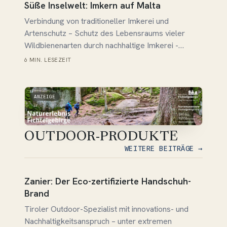
Süße Inselwelt: Imkern auf Malta
Medienagentur Touremo mit dem IT-Partner
Verbindung von traditioneller Imkerei und
Visionlab. Das Resultat unserer Kooperation ist ein
Artenschutz – Schutz des Lebensraums vieler
Erlebnis- und Genuss--Titel über faszinierende
Wildbienenarten durch nachhaltige Imkerei -
Naturreiseziele, geeignete Outdoor-Ausrüstungen,
Besucher und Touristen erfahren bei Führungen
nachhaltige Unterkünfte, regionale Spezialitäten
6 MIN. LESEZEIT
und Workshops Wissenswertes über die
und umweltfreundliche Mobilität. Die Online-Seite
Bienenhaltung
ist…
ANZEIGE
OUTDOOR-PRODUKTE
WEITERE BEITRÄGE →
Beitrag lesen →
Zanier: Der Eco-zertifizierte Handschuh-
Brand
Tiroler Outdoor-Spezialist mit innovations- und
Nachhaltigkeitsanspruch – unter extremen