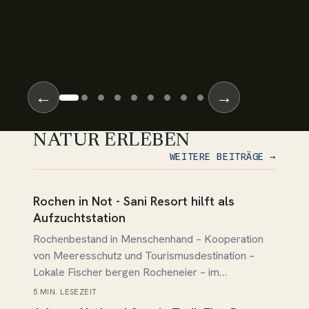
←
→
NATUR ERLEBEN
WEITERE BEITRÄGE →
Beitrag lesen →
Rochen in Not - Sani Resort hilft als
Aufzuchtstation
Rochenbestand in Menschenhand – Kooperation
von Meeresschutz und Tourismusdestination –
Lokale Fischer bergen Rocheneier – im
„Brutkasten-Becken“ aufgepäppelt und
5 MIN. LESEZEIT
Beitrag lesen →
freigesetzt