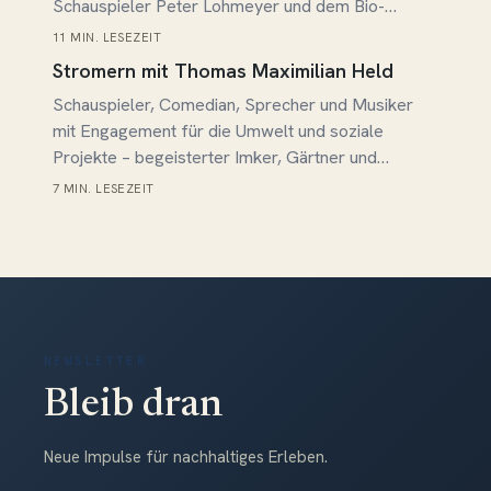
Schauspieler Peter Lohmeyer und dem Bio-
Unternehmer Josef Zotter. Für die aktuelle Folge
11 MIN. LESEZEIT
Beitrag lesen →
hatte ich mich mit Christian Buric an einem
Stromern mit Thomas Maximilian Held
ungewöhnlichen Ort verabredet… Die Tiefgarage
Schauspieler, Comedian, Sprecher und Musiker
der ADAC Zentrale hat etwas vom Fluidum eines
mit Engagement für die Umwelt und soziale
Film Noir, gerade…
Projekte – begeisterter Imker, Gärtner und
Sportler – Testdrive mit dem Kia „Niro EV“
7 MIN. LESEZEIT
NEWSLETTER
Bleib dran
Neue Impulse für nachhaltiges Erleben.