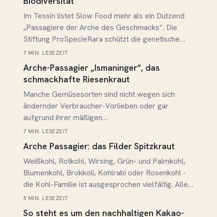
Biodiversität
Im Tessin listet Slow Food mehr als ein Dutzend
„Passagiere der Arche des Geschmacks“. Die
Stiftung ProSpecieRara schützt die genetische
Vielfalt in der Landwirtschaft – darunter seltene
7 MIN. LESEZEIT
Beitrag lesen →
autochthone Ziegenrassen auf der Alpe Corte.
Arche-Passagier „Ismaninger“, das
schmackhafte Riesenkraut
Manche Gemüsesorten sind nicht wegen sich
ändernder Verbraucher-Vorlieben oder gar
aufgrund ihrer mäßigen
Geschmackseigenschaften in Vergessenheit
7 MIN. LESEZEIT
Beitrag lesen →
geraten, sondern weil deren Anbau und Ernte
Arche Passagier: das Filder Spitzkraut
einen erheblichen Aufwand erfordern. Ein Beispiel
Weißkohl, Rotkohl, Wirsing, Grün- und Palmkohl,
dafür liefert etwa die von Kennern
Blumenkohl, Brokkoli, Kohlrabi oder Rosenkohl -
hochgeschätzte festkochende Kartoffelsorte
die Kohl-Familie ist ausgesprochen vielfältig. Alle
„Bamberger Hörnla“, der wir bereits einen eigenen
diese Sorten stammen ursprünglich vom Wildkohl
Beitrag widmeten. Ihre Ernte ist…
5 MIN. LESEZEIT
Beitrag lesen →
ab, der in felsigen Landschaften und Gebirgen
So steht es um den nachhaltigen Kakao-