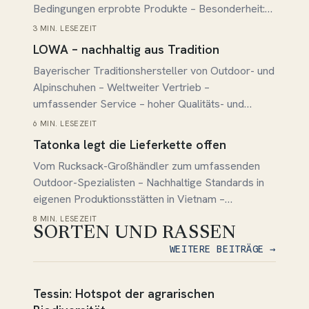
Bedingungen erprobte Produkte – Besonderheit:
Beheizbare Handschuhe und Socken –
3 MIN. LESEZEIT
Beitrag lesen →
klimaneutral, ClimatePartner-zertifiziert
LOWA – nachhaltig aus Tradition
Bayerischer Traditionshersteller von Outdoor- und
Alpinschuhen – Weltweiter Vertrieb –
umfassender Service – hoher Qualitäts- und
Nachhaltigkeitsanspruch
6 MIN. LESEZEIT
Beitrag lesen →
Tatonka legt die Lieferkette offen
Vom Rucksack-Großhändler zum umfassenden
Outdoor-Spezialisten – Nachhaltige Standards in
eigenen Produktionsstätten in Vietnam –
Langlebigkeit der Produkte und durchgehende
8 MIN. LESEZEIT
SORTEN UND RASSEN
Transparenz sind oberstes Ziel
WEITERE BEITRÄGE →
Beitrag lesen →
Tessin: Hotspot der agrarischen