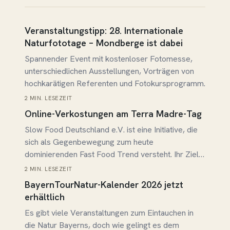
mehr entsprachen, verschwanden sie aus den
Regalen des Lebensmittelhandels und mit ihnen
Beitrag lesen →
Veranstaltungstipp: 28. Internationale
viele ihrer gesundheitsfördernden Wirkungen.
Naturfototage – Mondberge ist dabei
Die…
Spannender Event mit kostenloser Fotomesse,
unterschiedlichen Ausstellungen, Vorträgen von
hochkarätigen Referenten und Fotokursprogramm.
2 MIN. LESEZEIT
Beitrag lesen →
Online-Verkostungen am Terra Madre-Tag
Slow Food Deutschland e.V. ist eine Initiative, die
sich als Gegenbewegung zum heute
dominierenden Fast Food Trend versteht. Ihr Ziel:
Stets die Herkunft und eine nicht-industrielle
2 MIN. LESEZEIT
Beitrag lesen →
Lebensmittelerzeugung berücksichtigend, sollen
BayernTourNatur-Kalender 2026 jetzt
Verbraucher mit Bedacht, Genuss und einem guten
erhältlich
Gewissen der Erde und den Erzeugern gegenüber
Es gibt viele Veranstaltungen zum Eintauchen in
konsumieren. Wichtig ist den Gründern und
die Natur Bayerns, doch wie gelingt es dem
Mitgliedern…