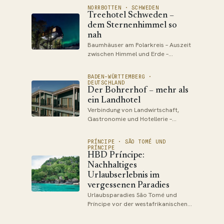
Rekreation – Attraktives Quartier in
Herrenhaus mit Jahrhunderte alter
NORRBOTTEN · SCHWEDEN
Nähe zum See – Besonderheit:
Treehotel Schweden –
Historie, sondern auch ein
Ladies-Only-Wellnessbereich
lebendiges Beispiel…
dem Sternenhimmel so
nah
Baumhäuser am Polarkreis – Auszeit
zwischen Himmel und Erde –
Naturerleben hautnah – mit sich eins
– Ressourcenschonender
BADEN-WÜRTTEMBERG ·
Perspektivwechsel
DEUTSCHLAND
Der Bohrerhof – mehr als
ein Landhotel
Verbindung von Landwirtschaft,
Gastronomie und Hotellerie –
Kulinarische Erlebnisse dank
erntefrischer Produkte – Innovatives
PRÍNCIPE · SÃO TOMÉ UND
Energiekonzept – Naturerlebnisse in
PRÍNCIPE
der Umgebung von Schwarzwald
HBD Príncipe:
und Markgräflerland
Nachhaltiges
Urlaubserlebnis im
vergessenen Paradies
Urlaubsparadies São Tomé und
Príncipe vor der westafrikanischen
Küste – Soziales und ökologisches
Engagement des