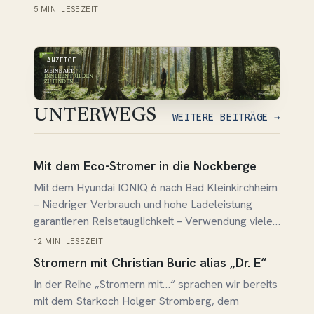
Kirsche als Wegbegleiter – Zünftiges Einkehren
5 MIN. LESEZEIT
bei lokalen Wirten
ANZEIGE
UNTERWEGS
WEITERE BEITRÄGE →
Beitrag lesen →
Mit dem Eco-Stromer in die Nockberge
Mit dem Hyundai IONIQ 6 nach Bad Kleinkirchheim
– Niedriger Verbrauch und hohe Ladeleistung
garantieren Reisetauglichkeit – Verwendung vieler
umweltfreundlicher Materialien im Fahrzeug
12 MIN. LESEZEIT
Beitrag lesen →
Stromern mit Christian Buric alias „Dr. E“
In der Reihe „Stromern mit…“ sprachen wir bereits
mit dem Starkoch Holger Stromberg, dem