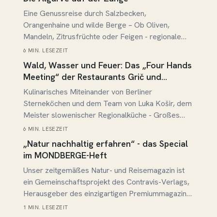
Marmeladen
Eine Genussreise durch Salzbecken,
Orangenhaine und wilde Berge – Ob Oliven,
Mandeln, Zitrusfrüchte oder Feigen - regionale
Spezialitäten laden zum Verkosten ein
6 MIN. LESEZEIT
Beitrag lesen →
Wald, Wasser und Feuer: Das „Four Hands
Meeting“ der Restaurants Grič und
Horváth
Kulinarisches Miteinander von Berliner
Sterneköchen und dem Team von Luka Košir, dem
Meister slowenischer Regionalküche - Großes
Gourmetfest auf Top-Niveau - Slow Food im
6 MIN. LESEZEIT
Beitrag lesen →
besten Sinne
„Natur nachhaltig erfahren“ - das Special
im MONDBERGE-Heft
Unser zeitgemäßes Natur- und Reisemagazin ist
ein Gemeinschaftsprojekt des Contravis-Verlags,
Herausgeber des einzigartigen Premiummagazins
MONDBERGE und unserer, auf
1 MIN. LESEZEIT
Beitrag lesen →
Nachhaltigkeitsthemen spezialisierten