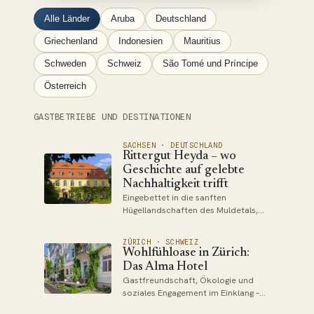
Alle Länder
Aruba
Deutschland
Griechenland
Indonesien
Mauritius
Schweden
Schweiz
São Tomé und Príncipe
Österreich
GASTBETRIEBE UND DESTINATIONEN
SACHSEN · DEUTSCHLAND
Rittergut Heyda – wo
Geschichte auf gelebte
Nachhaltigkeit trifft
Eingebettet in die sanften
Hügellandschaften des Muldetals,
etwa dreißig Kilometer nordöstlich
von Leipzig, liegt das Rittergut
ZÜRICH · SCHWEIZ
Heyda – ein Ort, an dem Geschichte,
Wohlfühloase in Zürich:
Naturverbundenheit und
Das Alma Hotel
nachhaltige Lebensweise eine
Gastfreundschaft, Ökologie und
eindrucksvolle Symbiose eingehen.
soziales Engagement im Einklang –
Wer hierher reist, betritt nicht nur
Begegnungsstätte wie auch Ort für
ein liebevoll restauriertes