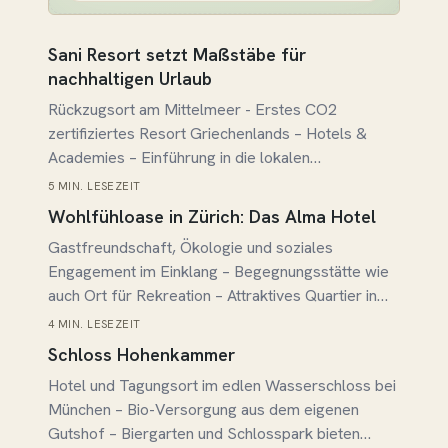
Beitrag lesen →
Sani Resort setzt Maßstäbe für
nachhaltigen Urlaub
Rückzugsort am Mittelmeer - Erstes CO2
zertifiziertes Resort Griechenlands – Hotels &
Academies – Einführung in die lokalen
Ökosysteme – Gastro: Die Olive im Zentrum –
5 MIN. LESEZEIT
Beitrag lesen →
Umfassendes Nachhaltigkeits-Programm
Wohlfühloase in Zürich: Das Alma Hotel
Gastfreundschaft, Ökologie und soziales
Engagement im Einklang – Begegnungsstätte wie
auch Ort für Rekreation – Attraktives Quartier in
Nähe zum See – Besonderheit: Ladies-Only-
4 MIN. LESEZEIT
Beitrag lesen →
Wellnessbereich
Schloss Hohenkammer
Hotel und Tagungsort im edlen Wasserschloss bei
München – Bio-Versorgung aus dem eigenen
Gutshof – Biergarten und Schlosspark bieten