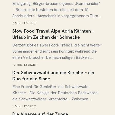
Einzigartig: Bürger brauen eigenes „Kommunbier“
– Braurechte bestehen bereits seit dem 15.
Jahrhundert - Ausschank in vorgegebenem Turnus
in „Zoiglstuben“ von Oberpfälzer Gemeinden –
7 MIN. LESEZEIT
Beitrag lesen →
immaterielles UNESCO-Kulturgut
Slow Food Travel Alpe Adria Kärnten –
Urlaub im Zeichen der Schnecke
Derzeit gibt es zwei Food-Trends, die nicht weiter
voneinander entfernt sein könnten: während die
einen Verbraucher bei nachhaltigen Bäckern
einkaufen, auf Bio achten und sich Zeit fürs
10 MIN. LESEZEIT
Beitrag lesen →
Kochen und den Genuss nehmen, setzt der andere
Der Schwarzwald und die Kirsche – ein
Trend auf Fast Living mit Fast Food. Essen im
Duo für alle Sinne
Gehen, am Schreibtisch, schnell auf die…
Eine Frucht für Genießer: die Schwarzwald-
Kirsche - Die Königin der Deutschen Backwaren:
die Schwarzwälder Kirschtorte – Zwischen
Streuobstwiesen und grünen Wäldern – Wandern
1 MIN. LESEZEIT
Beitrag lesen →
und Genießen –Torten, Brände, Obst und
Die Algarve auf der Zunge