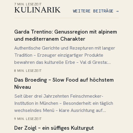
Rückzugsorte unterschiedlichen Charakters
7 MIN. LESEZEIT
KULINARIK
WEITERE BEITRÄGE →
Beitrag lesen →
Garda Trentino: Genussregion mit alpinem
und mediterranem Charakter
Authentische Gerichte und Rezepturen mit langer
Tradition – Erzeuger einzigartiger Produkte
bewahren das kulturelle Erbe – Val di Gresta:
erster Bio-Bezirk im Trentino – Verwendung alter,
8 MIN. LESEZEIT
Beitrag lesen →
regionaltypischer Gemüse- und Rebsorten
Das Broeding – Slow Food auf höchstem
Niveau
Seit über drei Jahrzehnten Feinschmecker-
Institution in München – Besonderheit: ein täglich
wechselndes Menü – klare Ausrichtung auf
Regionalität und Saisonalität – kreativer „Chief
9 MIN. LESEZEIT
Beitrag lesen →
Alliance“ Koch Manuel Reheis setzt Slow Food
Der Zoigl – ein süffiges Kulturgut
Prinzipien konsequent um