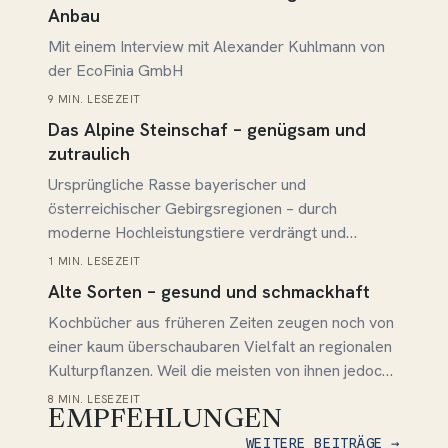
speziell von Küstenregionen vorkommt und den
Anbau
Menschen schon früh als gesundes, wenngleich
Mit einem Interview mit Alexander Kuhlmann von
recht bitteres, Gemüse diente. In einigen
der EcoFinia GmbH
Ursprungsgebieten,…
9 MIN. LESEZEIT
Beitrag lesen →
Das Alpine Steinschaf – genügsam und
zutraulich
Ursprüngliche Rasse bayerischer und
österreichischer Gebirgsregionen – durch
moderne Hochleistungstiere verdrängt und
beinahe ausgestorben – hohe Qualität von Wolle
1 MIN. LESEZEIT
Beitrag lesen →
und Fleisch wird zunehmend geschätzt - Aufgrund
Alte Sorten – gesund und schmackhaft
ihres ruhigen Wesens bestens geeignet für
Kochbücher aus früheren Zeiten zeugen noch von
Tiergestützte Arbeit
einer kaum überschaubaren Vielfalt an regionalen
Kulturpflanzen. Weil die meisten von ihnen jedoch
den heutigen Anforderungen nach normierter
8 MIN. LESEZEIT
EMPFEHLUNGEN
Gleichförmigkeit, Haltbarkeit, gefälligem
Aussehen und einheitlichem Geschmack nicht
WEITERE BEITRÄGE →