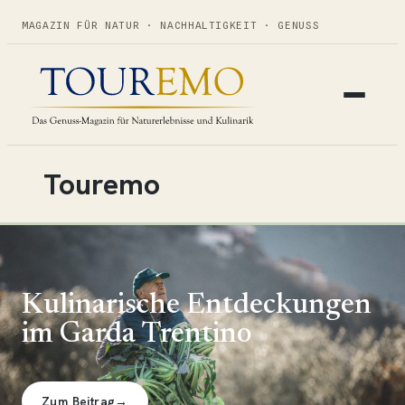
MAGAZIN FÜR NATUR · NACHHALTIGKEIT · GENUSS
Touremo
Kulinarische Entdeckungen
im Garda Trentino
→
→
→
→
→
→
→
Zum Beitrag
→
→